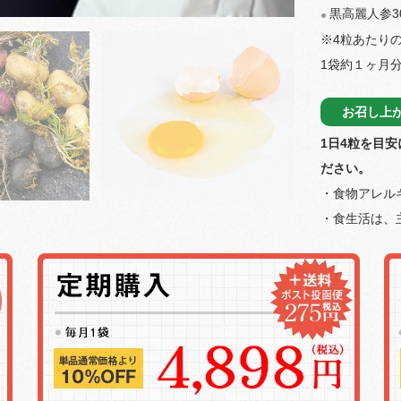
黒高麗人参3
●
※4粒あたり
1袋約１ヶ月分（
お召し上
1日4粒を目
ださい。
・食物アレル
・食生活は、