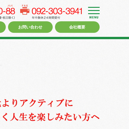
d
r
o
お問い合わせ
会社概要
w
e
r
n
a
v
i
g
a
t
i
o