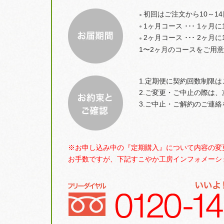
初回はご注文から10～1
●
1ヶ月コース ･･･ 1ヶ
●
2ヶ月コース ･･･ 2ヶ
●
1〜2ヶ月のコースをご用
1.定期便に契約回数制限
2.ご変更・ご中止の際は
3.ご中止・ご解約のご連
※お申し込み中の『定期購入』について内容の変
お手数ですが、下記すこやか工房インフォメーシ