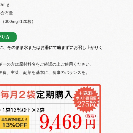
0ｍｇ
の含有量
300mg×120粒）
がり方
安に、そのまま水またはお湯にて噛まずにお召し上がりく
ギーの方は原材料名をご確認の上ご使用ください。
主食、主菜、副菜を基本に、食事のバランスを。