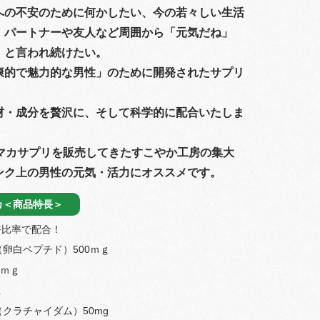
n
への不安のために何かしたい、今の若々しい生活
、パートナーや友人など周囲から「元気だね」
」と言われ続けたい。
康的で魅力的な男性」のために開発されたサプリ
材・成分を贅沢に、そして科学的に配合いたしま
、マカサプリを販売してきたすこやか工房の集大
ンク上の男性の元気・活力にオススメです。
カ＜商品特長＞
許比率で配合！
卵白ペプチド）500ｍｇ
0ｍｇ
ｇ
クラチャイダム）50mg