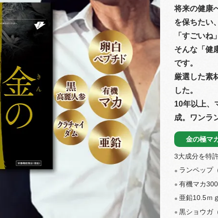
将来の健康
を保ちたい
「すごいね
そんな「健
です。
厳選した素
した。
10年以上
成。ワンラ
金の極マ
3大成分を特
ランペップ（
●
有機マカ30
●
亜鉛10.5ｍ
●
黒ショウガ（
●