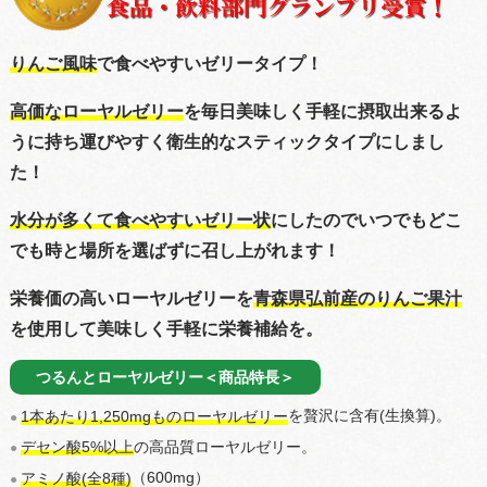
りんご風味
で食べやすいゼリータイプ！
高価なローヤルゼリー
を毎日美味しく手軽に摂取出来るよ
うに持ち運びやすく衛生的なスティックタイプにしまし
た！
水分が多くて食べやすいゼリー状
にしたのでいつでもどこ
でも時と場所を選ばずに召し上がれます！
栄養価の高いローヤルゼリーを
青森県弘前産のりんご果汁
を使用して美味しく手軽に栄養補給を。
つるんとローヤルゼリー＜商品特長＞
を贅沢に含有(生換算)。
1本あたり1,250mgものローヤルゼリー
●
の高品質ローヤルゼリー。
デセン酸5%以上
●
（600mg）
アミノ酸(全8種)
●