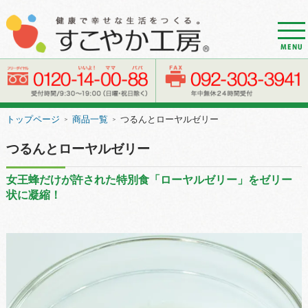
d
r
o
w
e
トップページ
商品一覧
つるんとローヤルゼリー
＞
＞
r
n
つるんとローヤルゼリー
a
女王蜂だけが許された特別食「ローヤルゼリー」をゼリー
v
状に凝縮！
i
g
a
t
i
o