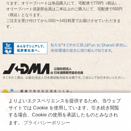
ります。オリーブハートは単品購入にて、宅配便で770円（税込）、
オリーブハート倶楽部会員は二本以上のご購入にて、宅配便で550円
（税込）となります。
ご注文を受け付けてから10日〜14日程度でお届けさせていただきま
す。
よりよいエクスペリエンスを提供するため、当ウェブ
サイトでは Cookie を使用しています。引き続き閲覧
株式会社すこやか工房
する場合、Cookie の使用を承諾したものとみなされ
〒812-0039 福岡県福岡市博多区冷泉町9-26
ます。
プライバシーポリシー
TEL 092-303-3939 FAX 092-303-3941