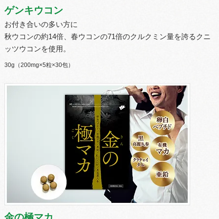
ゲンキウコン
お付き合いの多い方に
秋ウコンの約14倍、春ウコンの71倍のクルクミン量を誇るクニ
ッツウコンを使用。
30g（200mg×5粒×30包）
金の極マカ