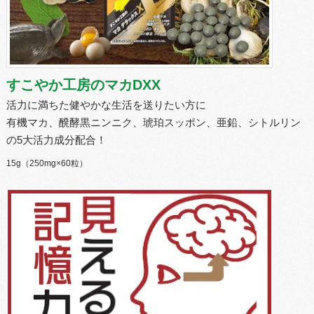
n
すこやか工房のマカDXX
活力に満ちた健やかな生活を送りたい方に
有機マカ、醗酵黒ニンニク、琥珀スッポン、亜鉛、シトルリン
の5大活力成分配合！
15g（250mg×60粒）