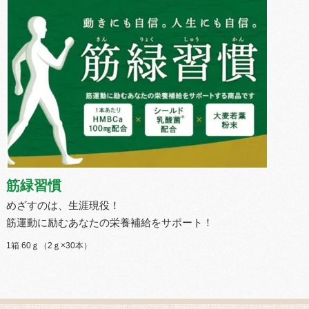
筋緑習慣
めざすのは、生涯現役！
筋運動に励むあなたの栄養補給をサポート！
1箱 60ｇ（2ｇ×30本）