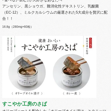
｢食べる｣｢飲む｣が大好きなあなたへ
アンセリン、黒ショウガ、難消化性デキストリン、乳酸菌
（EC-12）、ミルクカルシウムの厳選された5大成分を贅沢に配
合！！
16.8g（280mg×60粒）
すこやか工房のさば