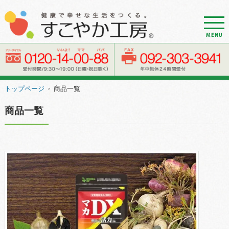
d
r
o
w
e
トップページ
商品一覧
＞
r
n
商品一覧
a
v
i
g
a
t
i
o