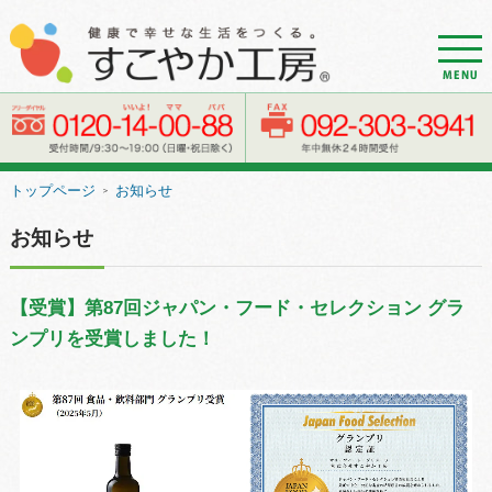
d
r
o
w
e
トップページ
お知らせ
＞
r
n
お知らせ
a
v
【受賞】第87回ジャパン・フード・セレクション グラ
i
ンプリを受賞しました！
g
a
t
i
o