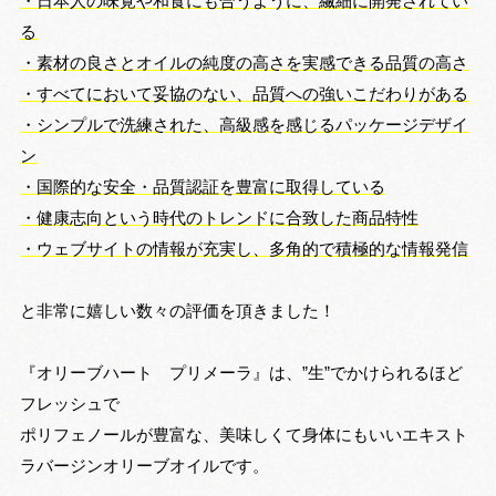
・日本人の味覚や和食にも合うように、繊細に開発されてい
る
・素材の良さとオイルの純度の高さを実感できる品質の高さ
・すべてにおいて妥協のない、品質への強いこだわりがある
・シンプルで洗練された、高級感を感じるパッケージデザイ
ン
・国際的な安全・品質認証を豊富に取得している
・健康志向という時代のトレンドに合致した商品特性
・ウェブサイトの情報が充実し、多角的で積極的な情報発信
と非常に嬉しい数々の評価を頂きました！
『オリーブハート プリメーラ』は、”生”でかけられるほど
フレッシュで
ポリフェノールが豊富な、美味しくて身体にもいいエキスト
ラバージンオリーブオイルです。